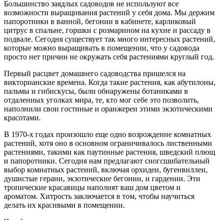
Большинство заядлых садоводов не используют все
возможности выращивания растений у себя дома. Мы держим
папоротники в ванной, бегонии в кабинете, карликовый
цитрус в спальне, горшки с розмарином на кухне и рассаду в
подвале. Сегодня существует так много интересных растений,
которые можно выращивать в помещении, что у садовода
просто нет причин не окружать себя растениями круглый год.
Первый расцвет домашнего садоводства пришелся на
викторианские времена. Когда такие растения, как абутилоны,
пальмы и гибискусы, были обнаружены ботаниками в
отдаленных уголках мира, те, кто мог себе это позволить,
наполнили свои гостиные и оранжереи этими экзотическими
красотами.
В 1970-х годах произошло еще одно возрождение комнатных
растений, хотя оно в основном ограничивалось лиственными
растениями, такими как паутинные растения, шведский плющ
и папоротники. Сегодня нам предлагают сногсшибательный
выбор комнатных растений, включая орхидеи, бугенвиллеи,
душистые герани, экзотические бегонии, и гардении. Эти
тропические красавицы наполнят ваш дом цветом и
ароматом. Хитрость заключается в том, чтобы научиться
делать их красивыми в помещении.