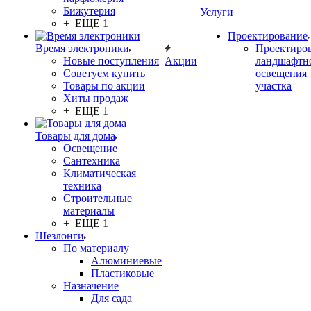
Бижутерия
Услуги
+ ЕЩЕ 1
Проектирование
Время электроники
Проектиро
Новые поступления
Акции
ландшафтн
Советуем купить
освещения
Товары по акции
участка
Хиты продаж
+ ЕЩЕ 1
Товары для дома
Освещение
Сантехника
Климатическая
техника
Строительные
материалы
+ ЕЩЕ 1
Шезлонги
По материалу
Алюминиевые
Пластиковые
Назначение
Для сада