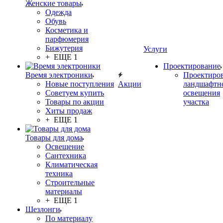
Женские товары
Одежда
Обувь
Косметика и
парфюмерия
Бижутерия
Услуги
+ ЕЩЕ 1
Проектирование
Время электроники
Проектиро
Новые поступления
Акции
ландшафтн
Советуем купить
освещения
Товары по акции
участка
Хиты продаж
+ ЕЩЕ 1
Товары для дома
Освещение
Сантехника
Климатическая
техника
Строительные
материалы
+ ЕЩЕ 1
Шезлонги
По материалу