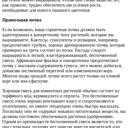
как правило, трудно обеспечить им условия роста,
необходимые для нового пышного цветения.
Правильная почва
Если возможно, ваша горшечная почва должна быть
адаптирована к конкретному типу растений, которые вы
выращиваете. Кактусы, суккуленты и розмарин, например,
предпочитают грубую, хорошо дренированную почву, которая
примерно на треть состоит из песка. Рассаду следует
выращивать в легкой, влагоудерживающей, беспочвенной
смеси. Африканские фиалки и папоротники предпочитают
почву с высоким содержанием гумуса, чего можно добиться,
добавляя лиственный перегной или измельченную кору.
Многие виды орхидей лучше всего растут только на еловой
коре или мхе-сфагнуме.
Хорошая смесь для комнатных растений обычно состоит из
торфяного мха, вермикулита и перлита. Эти беспочвенные
смеси очень хорошо впитывают влагу и сопротивляются
уплотнению, но имеют тенденцию очень быстро высыхать.
Поскольку они не содержат никаких питательных веществ, вы
должны постоянно обеспечивать растения удобрениями.
Одним из преимуществ беспочвенной смеси является то, что
она стерильна, поэтому нет шансов занести вредителей или