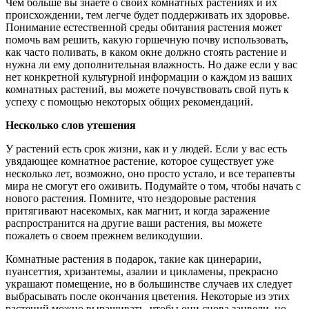
Чем больше вы знаете о своих комнатных растениях и их
происхождении, тем легче будет поддерживать их здоровье.
Понимание естественной среды обитания растения может
помочь вам решить, какую горшечную почву использовать,
как часто поливать, в каком окне должно стоять растение и
нужна ли ему дополнительная влажность. Но даже если у вас
нет конкретной культурной информации о каждом из ваших
комнатных растений, вы можете почувствовать свой путь к
успеху с помощью некоторых общих рекомендаций.
Несколько слов утешения
У растений есть срок жизни, как и у людей. Если у вас есть
увядающее комнатное растение, которое существует уже
несколько лет, возможно, оно просто устало, и все терапевты
мира не смогут его оживить. Подумайте о том, чтобы начать с
нового растения. Помните, что нездоровые растения
притягивают насекомых, как магнит, и когда заражение
распространится на другие ваши растения, вы можете
пожалеть о своем прежнем великодушии.
Комнатные растения в подарок, такие как цинерарии,
пуансеттия, хризантемы, азалии и цикламены, прекрасно
украшают помещение, но в большинстве случаев их следует
выбрасывать после окончания цветения. Некоторые из этих
растений можно выращивать, чтобы они снова зацвели, но,