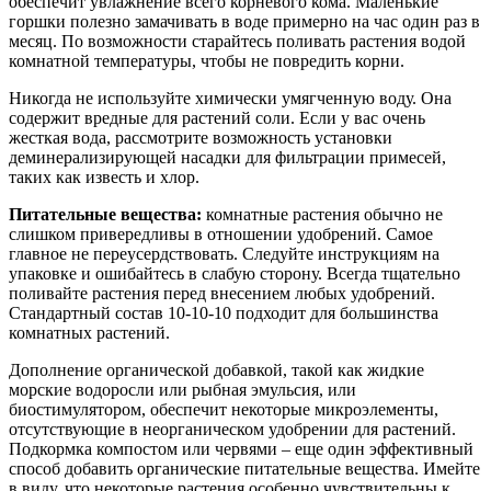
обеспечит увлажнение всего корневого кома. Маленькие
горшки полезно замачивать в воде примерно на час один раз в
месяц. По возможности старайтесь поливать растения водой
комнатной температуры, чтобы не повредить корни.
Никогда не используйте химически умягченную воду. Она
содержит вредные для растений соли. Если у вас очень
жесткая вода, рассмотрите возможность установки
деминерализирующей насадки для фильтрации примесей,
таких как известь и хлор.
Питательные вещества:
комнатные растения обычно не
слишком привередливы в отношении удобрений. Самое
главное не переусердствовать. Следуйте инструкциям на
упаковке и ошибайтесь в слабую сторону. Всегда тщательно
поливайте растения перед внесением любых удобрений.
Стандартный состав 10-10-10 подходит для большинства
комнатных растений.
Дополнение органической добавкой, такой как жидкие
морские водоросли или рыбная эмульсия, или
биостимулятором, обеспечит некоторые микроэлементы,
отсутствующие в неорганическом удобрении для растений.
Подкормка компостом или червями – еще один эффективный
способ добавить органические питательные вещества. Имейте
в виду, что некоторые растения особенно чувствительны к