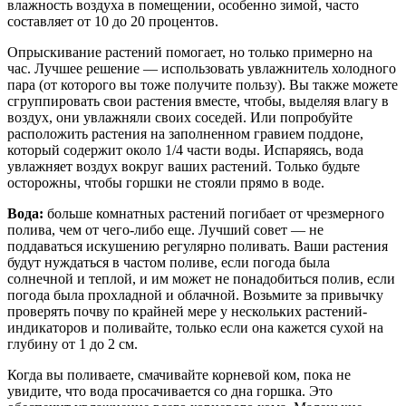
влажность воздуха в помещении, особенно зимой, часто
составляет от 10 до 20 процентов.
Опрыскивание растений помогает, но только примерно на
час. Лучшее решение — использовать увлажнитель холодного
пара (от которого вы тоже получите пользу). Вы также можете
сгруппировать свои растения вместе, чтобы, выделяя влагу в
воздух, они увлажняли своих соседей. Или попробуйте
расположить растения на заполненном гравием поддоне,
который содержит около 1/4 части воды. Испаряясь, вода
увлажняет воздух вокруг ваших растений. Только будьте
осторожны, чтобы горшки не стояли прямо в воде.
Вода:
больше комнатных растений погибает от чрезмерного
полива, чем от чего-либо еще. Лучший совет — не
поддаваться искушению регулярно поливать. Ваши растения
будут нуждаться в частом поливе, если погода была
солнечной и теплой, и им может не понадобиться полив, если
погода была прохладной и облачной. Возьмите за привычку
проверять почву по крайней мере у нескольких растений-
индикаторов и поливайте, только если она кажется сухой на
глубину от 1 до 2 см.
Когда вы поливаете, смачивайте корневой ком, пока не
увидите, что вода просачивается со дна горшка. Это