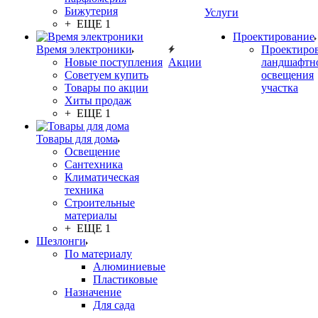
Бижутерия
Услуги
+ ЕЩЕ 1
Проектирование
Время электроники
Проектиро
Новые поступления
Акции
ландшафтн
Советуем купить
освещения
Товары по акции
участка
Хиты продаж
+ ЕЩЕ 1
Товары для дома
Освещение
Сантехника
Климатическая
техника
Строительные
материалы
+ ЕЩЕ 1
Шезлонги
По материалу
Алюминиевые
Пластиковые
Назначение
Для сада