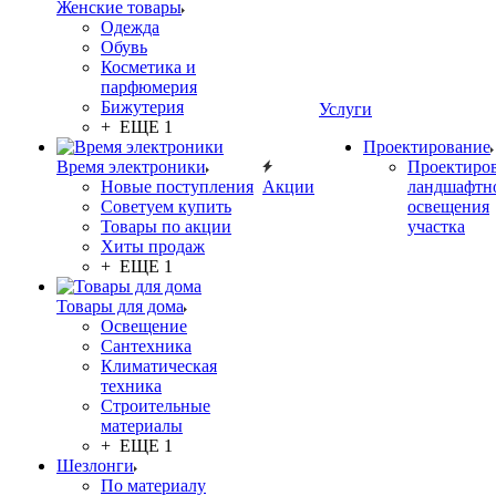
Женские товары
Одежда
Обувь
Косметика и
парфюмерия
Бижутерия
Услуги
+ ЕЩЕ 1
Проектирование
Время электроники
Проектиро
Новые поступления
Акции
ландшафтн
Советуем купить
освещения
Товары по акции
участка
Хиты продаж
+ ЕЩЕ 1
Товары для дома
Освещение
Сантехника
Климатическая
техника
Строительные
материалы
+ ЕЩЕ 1
Шезлонги
По материалу