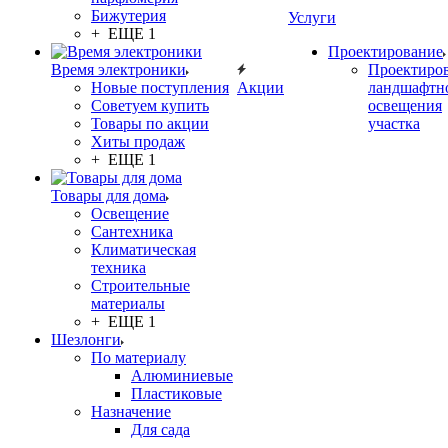
Бижутерия
Услуги
+ ЕЩЕ 1
Проектирование
Время электроники
Проектиро
Новые поступления
Акции
ландшафтн
Советуем купить
освещения
Товары по акции
участка
Хиты продаж
+ ЕЩЕ 1
Товары для дома
Освещение
Сантехника
Климатическая
техника
Строительные
материалы
+ ЕЩЕ 1
Шезлонги
По материалу
Алюминиевые
Пластиковые
Назначение
Для сада