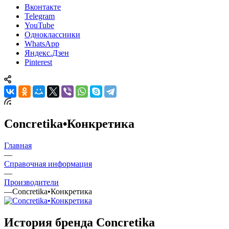
Вконтакте
Telegram
YouTube
Одноклассники
WhatsApp
Яндекс.Дзен
Pinterest
Concretika•Конкретика
Главная
—
Справочная информация
—
Производители
—
Concretika•Конкретика
История бренда Concretika