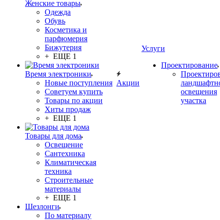
Женские товары
Одежда
Обувь
Косметика и
парфюмерия
Бижутерия
Услуги
+ ЕЩЕ 1
Проектирование
Время электроники
Проектиро
Новые поступления
Акции
ландшафтн
Советуем купить
освещения
Товары по акции
участка
Хиты продаж
+ ЕЩЕ 1
Товары для дома
Освещение
Сантехника
Климатическая
техника
Строительные
материалы
+ ЕЩЕ 1
Шезлонги
По материалу