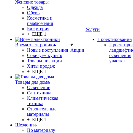
Женские товары
Одежда
Обувь
Косметика и
парфюмерия
Бижутерия
Услуги
+ ЕЩЕ 1
Проектирование
Время электроники
Проектиро
Новые поступления
Акции
ландшафтн
Советуем купить
освещения
Товары по акции
участка
Хиты продаж
+ ЕЩЕ 1
Товары для дома
Освещение
Сантехника
Климатическая
техника
Строительные
материалы
+ ЕЩЕ 1
Шезлонги
По материалу