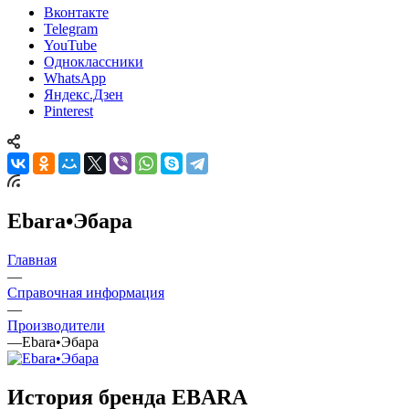
Вконтакте
Telegram
YouTube
Одноклассники
WhatsApp
Яндекс.Дзен
Pinterest
Ebara•Эбара
Главная
—
Справочная информация
—
Производители
—
Ebara•Эбара
История бренда EBARA