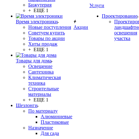
Бижутерия
Услуги
+ ЕЩЕ 1
Проектирование
Время электроники
Проектиро
Новые поступления
Акции
ландшафтн
Советуем купить
освещения
Товары по акции
участка
Хиты продаж
+ ЕЩЕ 1
Товары для дома
Освещение
Сантехника
Климатическая
техника
Строительные
материалы
+ ЕЩЕ 1
Шезлонги
По материалу
Алюминиевые
Пластиковые
Назначение
Для сада