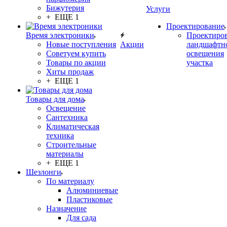
Бижутерия
Услуги
+ ЕЩЕ 1
Проектирование
Время электроники
Проектиро
Новые поступления
Акции
ландшафтн
Советуем купить
освещения
Товары по акции
участка
Хиты продаж
+ ЕЩЕ 1
Товары для дома
Освещение
Сантехника
Климатическая
техника
Строительные
материалы
+ ЕЩЕ 1
Шезлонги
По материалу
Алюминиевые
Пластиковые
Назначение
Для сада