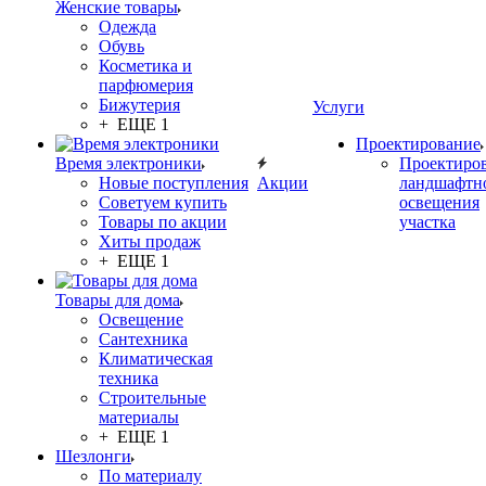
Женские товары
Одежда
Обувь
Косметика и
парфюмерия
Бижутерия
Услуги
+ ЕЩЕ 1
Проектирование
Время электроники
Проектиро
Новые поступления
Акции
ландшафтн
Советуем купить
освещения
Товары по акции
участка
Хиты продаж
+ ЕЩЕ 1
Товары для дома
Освещение
Сантехника
Климатическая
техника
Строительные
материалы
+ ЕЩЕ 1
Шезлонги
По материалу