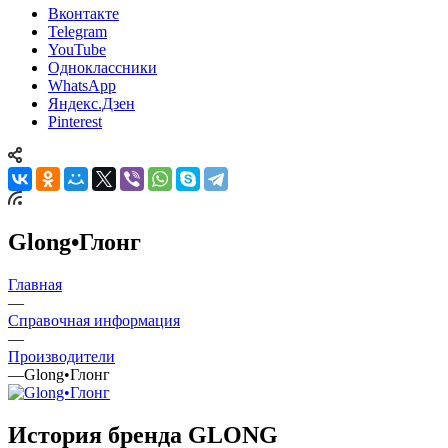
Вконтакте
Telegram
YouTube
Одноклассники
WhatsApp
Яндекс.Дзен
Pinterest
Glong•Глонг
Главная
—
Справочная информация
—
Производители
—
Glong•Глонг
История бренда GLONG